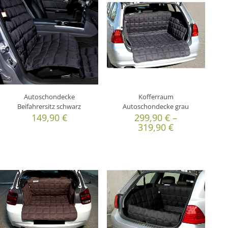
Autoschondecke
Kofferraum
Beifahrersitz schwarz
Autoschondecke grau
149,90
€
299,90
€
–
319,90
€