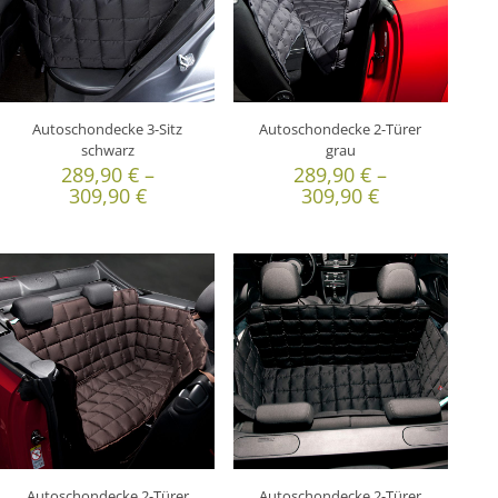
Autoschondecke 3-Sitz
Autoschondecke 2-Türer
schwarz
grau
289,90
€
–
289,90
€
–
309,90
€
309,90
€
Autoschondecke 2-Türer
Autoschondecke 2-Türer