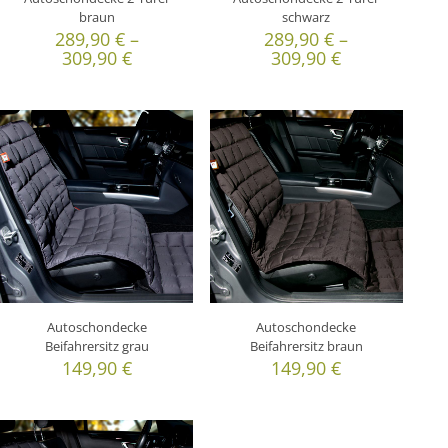
braun
schwarz
289,90
€
–
289,90
€
–
309,90
€
309,90
€
Autoschondecke
Autoschondecke
Beifahrersitz grau
Beifahrersitz braun
149,90
€
149,90
€