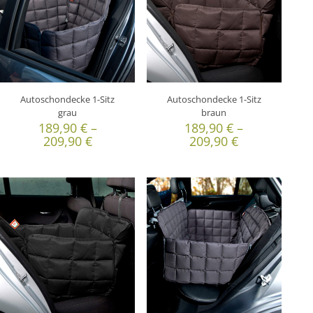
Autoschondecke 1-Sitz
Autoschondecke 1-Sitz
grau
braun
189,90
€
–
189,90
€
–
209,90
€
209,90
€