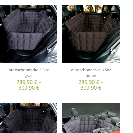
Autoschondecke 3-Sitz
Autoschondecke 3-Sitz
grau
braun
289,90
€
–
289,90
€
–
309,90
€
309,90
€