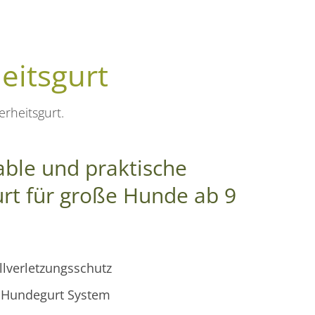
eitsgurt
rheitsgurt.
ble und praktische
urt für große Hunde ab 9
llverletzungsschutz
o Hundegurt System