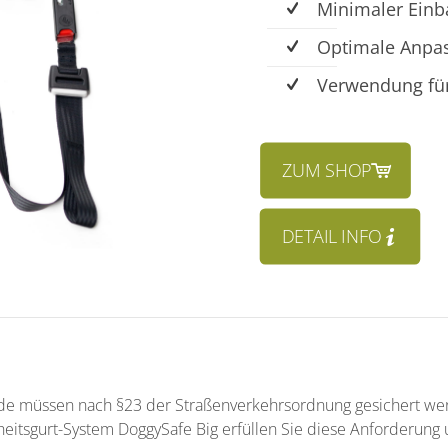
Minimaler Ein
Optimale Anpas
Verwendung für
ZUM SHOP
DETAIL INFO
e müssen nach §23 der Straßenverkehrsordnung gesichert we
eitsgurt-System DoggySafe Big erfüllen Sie diese Anforderung 