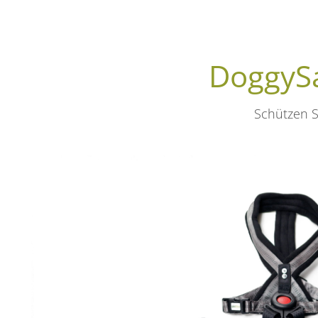
DoggySa
Schützen S