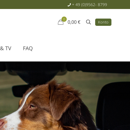
+ 49 (0)9562- 8799
0
0,00 €
Konto
 & TV
FAQ