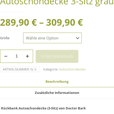
Autoschondecke 3-Sitz grau
289,90
€
–
309,90
€
Größe
Autoschondecke
In den Warenkorb
3-
Sitz
grau
ARTIKELNUMMER:
N. V.
Kategorie:
Autoschondecken
Menge
Beschreibung
Zusätzliche Informationen
Rückbank Autoschondecke (3-Sitz) von Doctor Bark