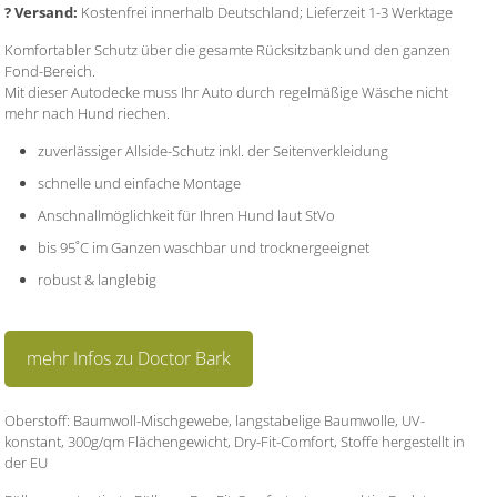
? Versand:
Kostenfrei innerhalb Deutschland; Lieferzeit 1-3 Werktage
Komfortabler Schutz über die gesamte Rücksitzbank und den ganzen
Fond-Bereich.
Mit dieser Autodecke muss Ihr Auto durch regelmäßige Wäsche nicht
mehr nach Hund riechen.
zuverlässiger Allside-Schutz inkl. der Seitenverkleidung
schnelle und einfache Montage
Anschnallmöglichkeit für Ihren Hund laut StVo
bis 95˚C im Ganzen waschbar und trocknergeeignet
robust & langlebig
mehr Infos zu Doctor Bark
Oberstoff: Baumwoll-Mischgewebe, langstabelige Baumwolle, UV-
konstant, 300g/qm Flächengewicht, Dry-Fit-Comfort, Stoffe hergestellt in
der EU