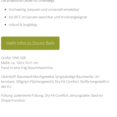
Die praktische Decke für unterwegs.
hochwertig, bequem und universell einsetzbar
bis 95˚C im Ganzen waschbar und trocknergeeignet
robust & langlebig
mehr Infos zu Doctor Bark
Größe: ONE SIZE
Maße: ca. 100 x 70 x1 cm
Passt in eine 5 kg Waschmaschine.
Oberstoff: Baumwoll-Mischgewebe, langstabelige Baumwolle, UV-
konstant, 300g/qm Flächengewicht, Dry-Fit-Comfort, Stoffe hergestellt in
der EU
Füllung: patentierte Füllung, Dry-Fit-Comfort, atmungsaktiv, Back-to-
Shape-Function