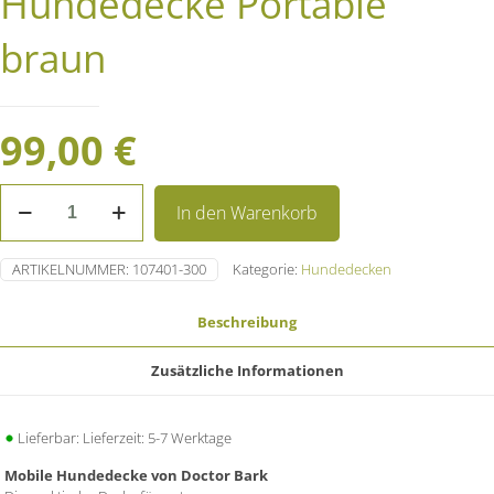
Hundedecke Portable
braun
99,00
€
Hundedecke
In den Warenkorb
Portable
braun
Menge
ARTIKELNUMMER:
107401-300
Kategorie:
Hundedecken
Beschreibung
Zusätzliche Informationen
Lieferbar: Lieferzeit: 5-7 Werktage
Mobile Hundedecke von Doctor Bark