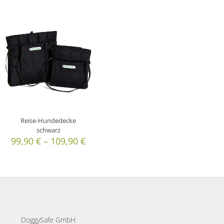
Reise-Hundedecke
schwarz
99,90
€
–
109,90
€
DoggySafe GmbH