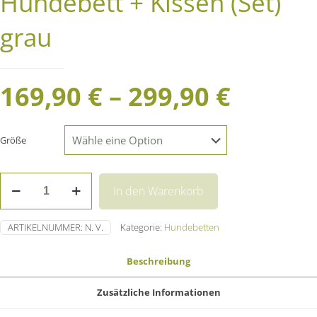
Hundebett + Kissen (Set)
grau
169,90
€
–
299,90
€
Größe
Hundebett
In den Warenkorb
+
Kissen
(Set)
ARTIKELNUMMER:
N. V.
Kategorie:
Hundebetten
grau
Menge
Beschreibung
Zusätzliche Informationen