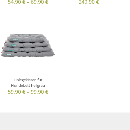
54,90
€
–
69,90
€
249,90
€
Einlegekissen für
Hundebett hellgrau
59,90
€
–
99,90
€