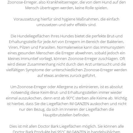
Zoonose-Erreger, also Krankheitserreger, die von dem Hund auf den
Mensch übertragen werden, keine Rolle spielen.
Voraussetzung hierfür sind hygiene Maßnahmen, die einfach
umzusetzen und sehr effektiv sind.
Die Hundeliegeflächen Ihres Hundes bietet die perfekte Brut-und
Erhaltungsstelle für jede Art von Erregern im Bereich der Bakterien,
Viren, Pilzen und Parasiten. Normalerweise kann das Immunsystem
eines gesunden Menschen die Erreger abwehren, sobald jedoch ein
kleines Immuntief vorliegt, können Zoonose-Erreger zuschlagen. Oft
wird dieser Zusammenhang nicht durch den Arzt untersucht und die
vielfältigen Symptome der unterschiedlichen Zoonose-Erreger werden
auf etwas anderes zurück geführt.
Um Zoonose-Erreger oder Allergene zu eliminieren, ist es absolut
notwendig diese Keim-Brut- und Erhaltungsstellen immer wieder
einmal auszukochen, denn erst ab 90°C sterben alle Keime ab. Wichtig
ist hierbei, dass Sie die Liegeflächen IM GANZEN auskochen und nicht
nur den Bezug, da sich im Inneren der Liegeflächen die
Hauptbrutstellen befinden.
Dies ist mit allen Doctor Bark Liegeflächen möglich. Sie können alle
Doctor Bark Produkte bei 95°C IM GANZEN in handelsüblichen